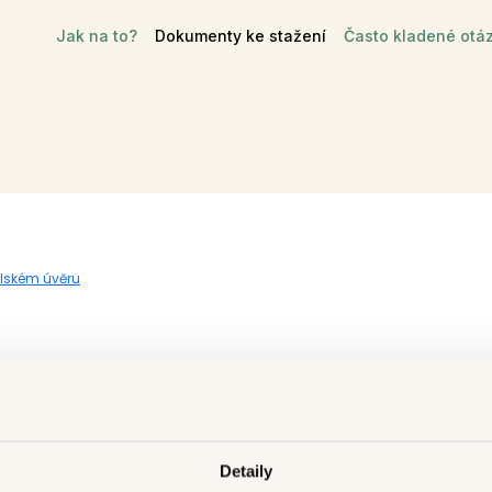
Jak na to?
Dokumenty ke stažení
Často kladené otá
elském úvěru
 k produktu „Credit Line“
Detaily