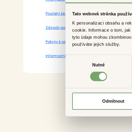
Poučení spotřebitele ohledně práva na odstoup
Tato webová stránka použív
K personalizaci obsahu a re
Zásady používání souborů cookie
cookie. Informace o tom, jak
tyto údaje mohou zkombinovat
Pokyny k oznámení týkající se možného protipr
používáte jejich služby.
Informační memorandum Registru REPI
Výběr
Nutné
souhlasu
Odmítnout