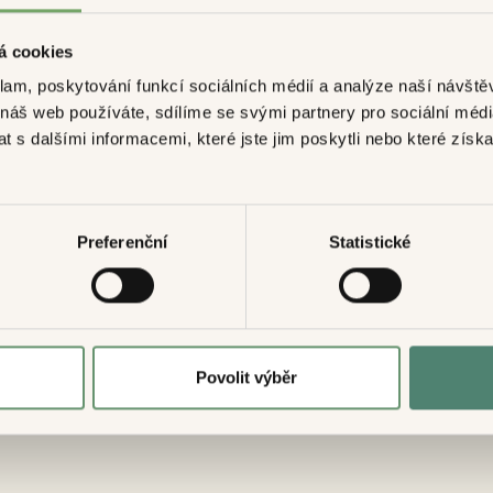
ení od smlouvy a vzorový formulář pro odstoupení
á cookies
klam, poskytování funkcí sociálních médií a analýze naší návšt
 náš web používáte, sdílíme se svými partnery pro sociální média
 s dalšími informacemi, které jste jim poskytli nebo které získa
ávního jednání
Preferenční
Statistické
Povolit výběr